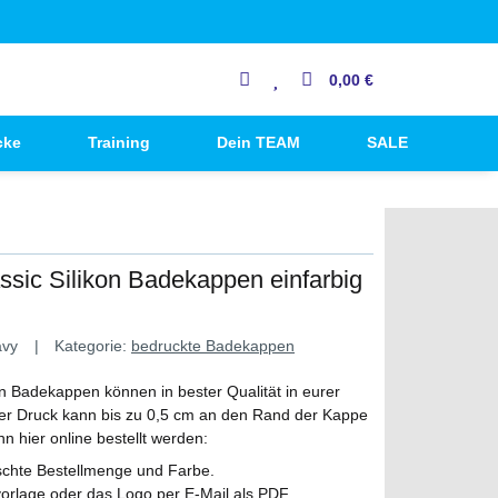
0,00 €
cke
Training
Dein TEAM
SALE
ssic Silikon Badekappen einfarbig
avy
Kategorie:
bedruckte Badekappen
on Badekappen können in bester Qualität in eurer
r Druck kann bis zu 0,5 cm an den Rand der Kappe
 hier online bestellt werden:
schte Bestellmenge und Farbe.
orlage oder das Logo per E-Mail als PDF,