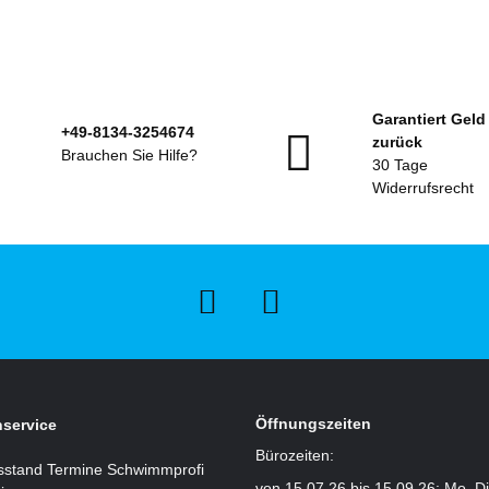
Garantiert Geld
+49-8134-3254674
zurück
Brauchen Sie Hilfe?
30 Tage
Widerrufsrecht
Öffnungszeiten
service
Bürozeiten:
sstand Termine Schwimmprofi
von 15.07.26 bis 15.09.26: Mo, D