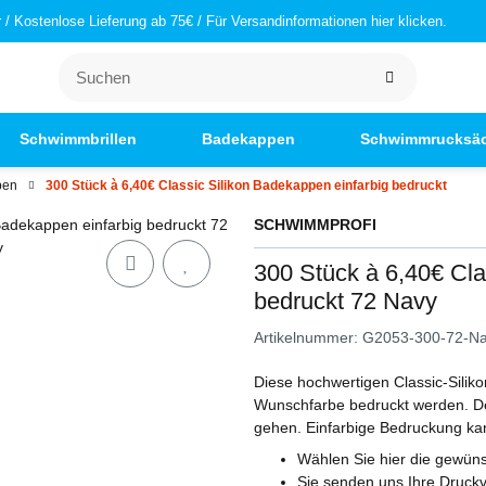
/ Kostenlose Lieferung ab 75€ / Für Versandinformationen hier klicken.
Schwimmbrillen
Badekappen
Schwimmrucksä
pen
300 Stück à 6,40€ Classic Silikon Badekappen einfarbig bedruckt
SCHWIMMPROFI
300 Stück à 6,40€ Cla
bedruckt 72 Navy
Artikelnummer:
G2053-300-72-N
Diese hochwertigen Classic-Silik
Wunschfarbe bedruckt werden. De
gehen. Einfarbige Bedruckung kann
Wählen Sie hier die gewün
Sie senden uns Ihre Druckv