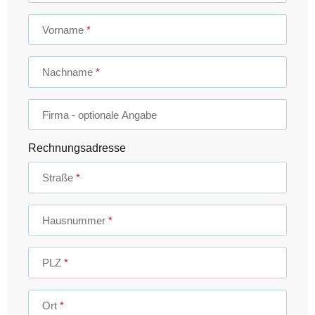
Vorname
Arena Powerskin Primo Wettkampfkollektion
Welche Gründe sprechen für den Powerskin Primo von arena
Nachname
und warum lohnt sich der Kauf? Hier klicken für den ganzen
Beitrag.
Firma
- optionale Angabe
Weiter
Rechnungsadresse
Wie wähle ich die richtige Schwimmbrille?
Straße
Anhand dieses Quizes wirst du feststellen können,
welche Art Schwimmbrille am besten geeignet ist für
Hausnummer
dich. Probiere es gleich mal aus.
PLZ
Weiter
Ort
Was kann der neue Arena Powerskin Impulso?