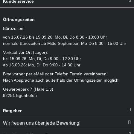
Kundenservice
welche Art Schwimmbrille am besten geeignet ist für
dich. Probiere es gleich mal aus.
Öffnungszeiten
Weiter
Bürozeiten:
von 15.07.26 bis 15.09.26: Mo, Di, Do 8:30 - 13:00 Uhr
normale Bürozeiten ab Mitte September: Mo-Do 8:30 - 15:00 Uhr
Was kann der neue Arena Powerskin Impulso?
Verkauf vor Ort (Lager):
Was zeichnet den
Arena Powerskin Impulso aus? Hier erfährst
bis 15.09.26: Mo, Di, Do 9:00 - 12:30 Uhr
du mehr.
ab 15.09.26: Mo, Di, Do 9:00 - 14:30 Uhr
Bitte vorher per eMail oder Telefon Termin vereinbaren!
Weiter
Nach Absprache auch außerhalb der Öffnungszeiten möglich.
Gewerbepark 7 (Halle 1.3)
82281 Egenhofen
Welcher Carbon Anzug ist der Richtige für mich?
„Welcher Carbon Anzug ist für mich am besten geeignet?“
Ratgeber
Erfahre hier mehr über dieses Thema.
Wir freuen uns über jede Bewertung!
Weiter