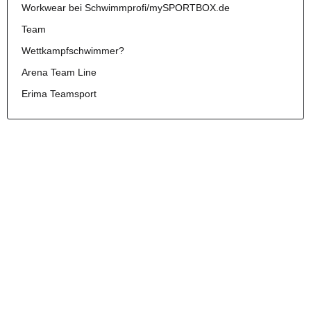
Workwear bei Schwimmprofi/mySPORTBOX.de
Team
Wettkampfschwimmer?
Arena Team Line
Erima Teamsport
Brauche ich Kurz- oder Langflossen?
Flossen sind ein idealer Begleiter zum Schwimmen für jede
Situation, für den Triathlon oder für einen privaten
Tauchausflug. Erfahre hier mehr.
Weiter