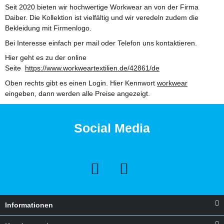
Seit 2020 bieten wir hochwertige Workwear an von der Firma
Badekappen bedrucken lassen
Daiber. Die Kollektion ist vielfältig und wir veredeln zudem die
Bekleidung mit Firmenlogo.
Sie möchten Silikon Badekappen für den Schwimmverein,
Schwimmschule oder Schulklasse mit einem Schriftzug oder
Bei Interesse einfach per mail oder Telefon uns kontaktieren.
einem Vereinslogo bedrucken lassen?
Hier geht es zu der online
Seite
https://www.workweartextilien.de/42861/de
Weiter
Oben rechts gibt es einen Login. Hier Kennwort
workwear
eingeben, dann werden alle Preise angezeigt.
Arena Powerskin Primo Wettkampfkollektion
Welche Gründe sprechen für den Powerskin Primo von arena
Social Media
und warum lohnt sich der Kauf? Hier klicken für den ganzen
Beitrag.
Weiter
Wie wähle ich die richtige Schwimmbrille?
Informationen
Anhand dieses Quizes wirst du feststellen können,