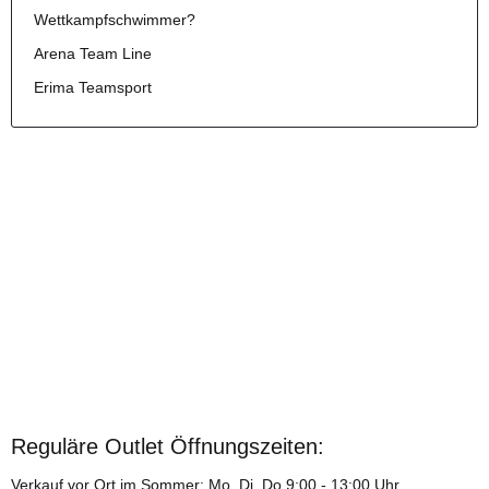
Wettkampfschwimmer?
Arena Team Line
Erima Teamsport
Brauche ich Kurz- oder Langflossen?
Flossen sind ein idealer Begleiter zum Schwimmen für jede
Situation, für den Triathlon oder für einen privaten
Tauchausflug. Erfahre hier mehr.
Weiter
Reguläre Outlet Öffnungszeiten:
Badekappen bedrucken lassen
Verkauf vor Ort im Sommer: Mo, Di, Do 9:00 - 13:00 Uhr,