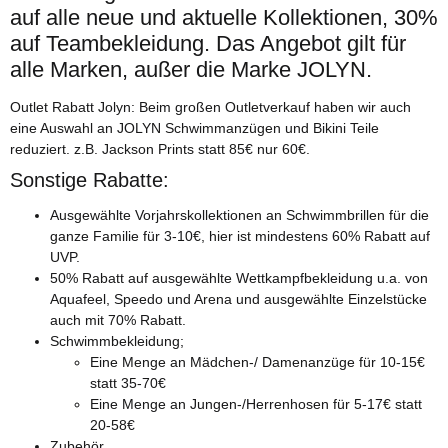
auf alle neue und aktuelle Kollektionen, 30%
Weiter
auf Teambekleidung. Das Angebot gilt für
alle Marken, außer die Marke JOLYN.
Was kann der neue Arena Powerskin Impulso?
Outlet Rabatt Jolyn: Beim großen Outletverkauf haben wir auch
eine Auswahl an JOLYN Schwimmanzügen und Bikini Teile
Was zeichnet den
Arena Powerskin Impulso aus? Hier erfährst
reduziert. z.B. Jackson Prints statt 85€ nur 60€.
du mehr.
Sonstige Rabatte:
Weiter
Ausgewählte Vorjahrskollektionen an Schwimmbrillen für die
ganze Familie für 3-10€, hier ist mindestens 60% Rabatt auf
UVP.
Welcher Carbon Anzug ist der Richtige für mich?
50% Rabatt auf ausgewählte Wettkampfbekleidung u.a. von
Aquafeel, Speedo und Arena und ausgewählte Einzelstücke
„Welcher Carbon Anzug ist für mich am besten geeignet?“
auch mit 70% Rabatt.
Erfahre hier mehr über dieses Thema.
Schwimmbekleidung;
Eine Menge an Mädchen-/ Damenanzüge für 10-15€
Weiter
statt 35-70€
Eine Menge an Jungen-/Herrenhosen für 5-17€ statt
20-58€
Arena - Core FX
Zubehör