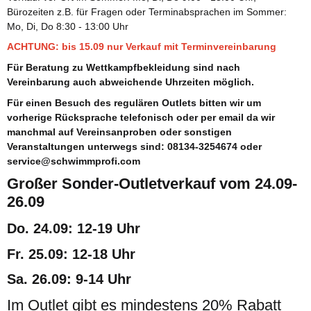
Sie möchten Silikon Badekappen für den Schwimmverein,
Bürozeiten z.B. für Fragen oder Terminabsprachen im Sommer:
Schwimmschule oder Schulklasse mit einem Schriftzug oder
Mo, Di, Do 8:30 - 13:00 Uhr
einem Vereinslogo bedrucken lassen?
ACHTUNG: bis 15.09 nur Verkauf mit Terminvereinbarung
Weiter
Für Beratung zu Wettkampfbekleidung sind nach
Vereinbarung auch abweichende Uhrzeiten möglich.
Für einen Besuch des regulären Outlets bitten wir um
Arena Powerskin Primo Wettkampfkollektion
vorherige Rücksprache telefonisch oder per email da wir
manchmal auf Vereinsanproben oder sonstigen
Welche Gründe sprechen für den Powerskin Primo von arena
Veranstaltungen unterwegs sind: 08134-3254674 oder
und warum lohnt sich der Kauf? Hier klicken für den ganzen
service@schwimmprofi.com
Beitrag.
Großer Sonder-Outletverkauf vom 24.09-
Weiter
26.09
Do. 24.09: 12-19 Uhr
Wie wähle ich die richtige Schwimmbrille?
Fr. 25.09: 12-18 Uhr
Anhand dieses Quizes wirst du feststellen können,
Sa. 26.09: 9-14 Uhr
welche Art Schwimmbrille am besten geeignet ist für
Im Outlet gibt es mindestens 20% Rabatt
dich. Probiere es gleich mal aus.