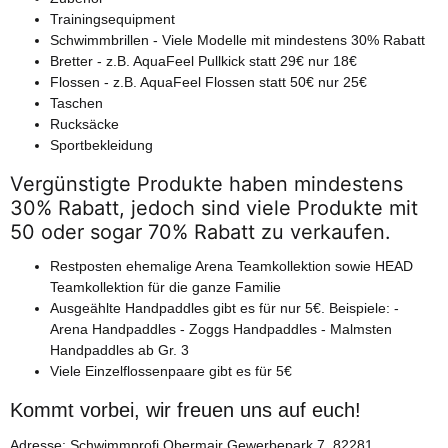
Trainingsequipment
Stark komprimierend und außergewöhnliche Stabilität in der
Schwimmbrillen - Viele Modelle mit mindestens 30% Rabatt
Körpermitte. Erfahre mehr über den Core FX.
Bretter - z.B. AquaFeel Pullkick statt 29€ nur 18€
Flossen - z.B. AquaFeel Flossen statt 50€ nur 25€
Weiter
Taschen
Rucksäcke
Sportbekleidung
Vergünstigte Produkte haben mindestens
30% Rabatt, jedoch sind viele Produkte mit
50 oder sogar 70% Rabatt zu verkaufen.
Restposten ehemalige Arena Teamkollektion sowie HEAD
Teamkollektion für die ganze Familie
Ausgeählte Handpaddles gibt es für nur 5€. Beispiele: -
Arena Handpaddles - Zoggs Handpaddles - Malmsten
Handpaddles ab Gr. 3
Viele Einzelflossenpaare gibt es für 5€
Kommt vorbei, wir freuen uns auf euch!
Adresse: Schwimmprofi Obermair Gewerbepark 7, 82281