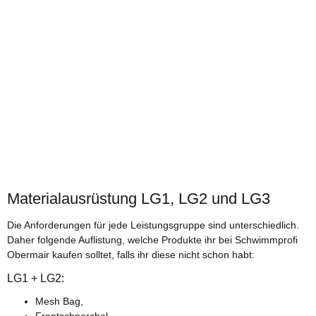
Brauche ich Kurz- oder Langflossen?
Flossen sind ein idealer Begleiter zum Schwimmen für jede
Situation, für den Triathlon oder für einen privaten
Tauchausflug. Erfahre hier mehr.
Weiter
Materialausrüstung LG1, LG2 und LG3
Badekappen bedrucken lassen
Die Anforderungen für jede Leistungsgruppe sind unterschiedlich.
Sie möchten Silikon Badekappen für den Schwimmverein,
Daher folgende Auflistung, welche Produkte ihr bei Schwimmprofi
Schwimmschule oder Schulklasse mit einem Schriftzug oder
Obermair kaufen solltet, falls ihr diese nicht schon habt:
einem Vereinslogo bedrucken lassen?
LG1 + LG2:
Weiter
Mesh Bag,