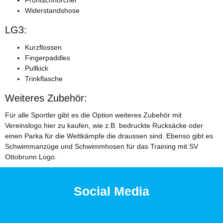
Frontschnorchel
Widerstandshose
Arena Powerskin Primo Wettkampfkollektion
LG3:
Welche Gründe sprechen für den Powerskin Primo von arena
und warum lohnt sich der Kauf? Hier klicken für den ganzen
Kurzflossen
Beitrag.
Fingerpaddles
Pullkick
Weiter
Trinkflasche
Weiteres Zubehör:
Wie wähle ich die richtige Schwimmbrille?
Für alle Sportler gibt es die Option weiteres Zubehör mit
Vereinslogo hier zu kaufen, wie z.B. bedruckte Rucksäcke oder
Anhand dieses Quizes wirst du feststellen können,
einen Parka für die Wettkämpfe die draussen sind. Ebenso gibt es
welche Art Schwimmbrille am besten geeignet ist für
Schwimmanzüge und Schwimmhosen für das Training mit SV
dich. Probiere es gleich mal aus.
Ottobrunn Logo.
Weiter
Social Media
Was kann der neue Arena Powerskin Impulso?