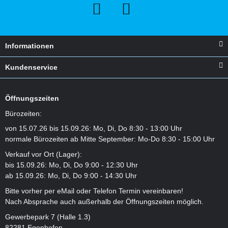
Was zeichnet den
Arena Powerskin Impulso aus? Hier erfährst
du mehr.
Weiter
Informationen
Kundenservice
Welcher Carbon Anzug ist der Richtige für mich?
„Welcher Carbon Anzug ist für mich am besten geeignet?“
Öffnungszeiten
Erfahre hier mehr über dieses Thema.
Bürozeiten:
Weiter
von 15.07.26 bis 15.09.26: Mo, Di, Do 8:30 - 13:00 Uhr
normale Bürozeiten ab Mitte September: Mo-Do 8:30 - 15:00 Uhr
Verkauf vor Ort (Lager):
Arena - Core FX
bis 15.09.26: Mo, Di, Do 9:00 - 12:30 Uhr
ab 15.09.26: Mo, Di, Do 9:00 - 14:30 Uhr
Stark komprimierend und außergewöhnliche Stabilität in der
Bitte vorher per eMail oder Telefon Termin vereinbaren!
Körpermitte. Erfahre mehr über den Core FX.
Nach Absprache auch außerhalb der Öffnungszeiten möglich.
Weiter
Gewerbepark 7 (Halle 1.3)
82281 Egenhofen