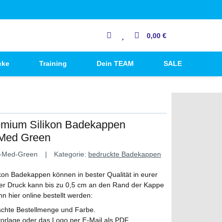
0,00 €
cke
Training
Dein TEAM
SALE
emium Silikon Badekappen
1 Med Green
-Med-Green
Kategorie:
bedruckte Badekappen
on Badekappen können in bester Qualität in eurer
r Druck kann bis zu 0,5 cm an den Rand der Kappe
 hier online bestellt werden:
schte Bestellmenge und Farbe.
orlage oder das Logo per E-Mail als PDF,