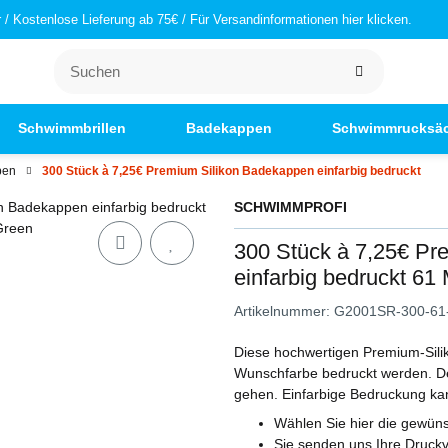
/ Kostenlose Lieferung ab 75€ / Für Versandinformationen hier klicken.
Schwimmbrillen
Badekappen
Schwimmrucksä
pen
300 Stück à 7,25€ Premium Silikon Badekappen einfarbig bedruckt
SCHWIMMPROFI
300 Stück à 7,25€ Pr
einfarbig bedruckt 6
Artikelnummer:
G2001SR-300-61
Diese hochwertigen Premium-Silik
Wunschfarbe bedruckt werden. De
gehen. Einfarbige Bedruckung kann
Wählen Sie hier die gewün
Sie senden uns Ihre Druckv