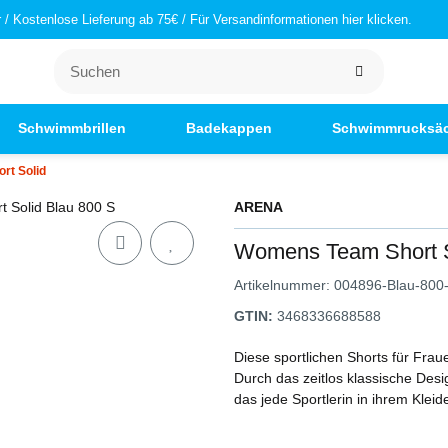
/ Kostenlose Lieferung ab 75€ / Für Versandinformationen hier klicken.
Schwimmbrillen
Badekappen
Schwimmrucksä
rt Solid
ARENA
Womens Team Short S
Artikelnummer:
004896-Blau-800
GTIN:
3468336688588
Diese sportlichen Shorts für Frau
Durch das zeitlos klassische Desig
das jede Sportlerin in ihrem Kleid