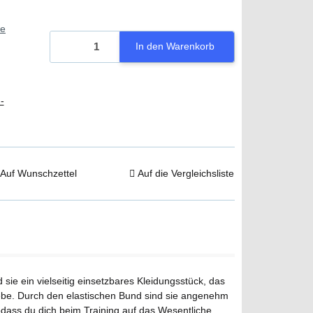
ie
In den Warenkorb
-
Auf Wunschzettel
Auf die Vergleichsliste
 sie ein vielseitig einsetzbares Kleidungsstück, das
webe. Durch den elastischen Bund sind sie angenehm
odass du dich beim Training auf das Wesentliche