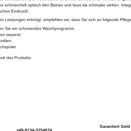
ms schmeichelt optisch den Beinen und lässt sie schmaler wirken. Int
schen Eindruck!
hen Leistungen erbringt, empfehlen wir, dass Sie sich an folgende Pfleg
den Sie ein schonendes Waschprogramm;
ien separat;
tilien;
chspüler.
ett des Produkts.
Garantiert Geld
+49-8134-3254674