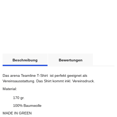
Sale 25%
ARENA
weitere Registerkarten anzeigen
1x
Unisex Team T-Shirt
Beschreibung
Bewertungen
Panel schwarz XS
Sofort verfügbar
Das arena Teamline T-Shirt ist perfekt geeignet als
Lieferzeit:
11 - 13 Werktage
(DE - Ausland abweichend)
Vereinsausstattung. Das Shirt kommt inkl. Vereinsdruck.
Material:
21,00 €
*
170 gr.
100% Baumwolle
MADE IN GREEN