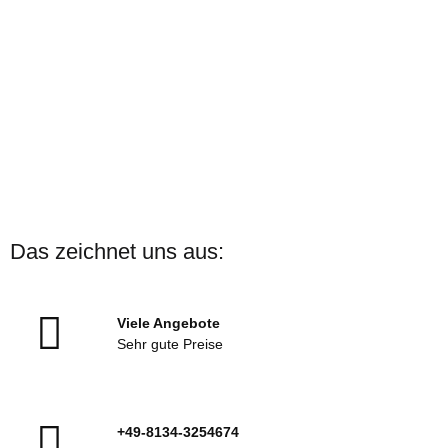
ARENA
ARENA Badekappe Print
Das zeichnet uns aus:
Verschiedene Motive
Sofort verfügbar
Viele Angebote
13,00 €
*
Sehr gute Preise
+49-8134-3254674