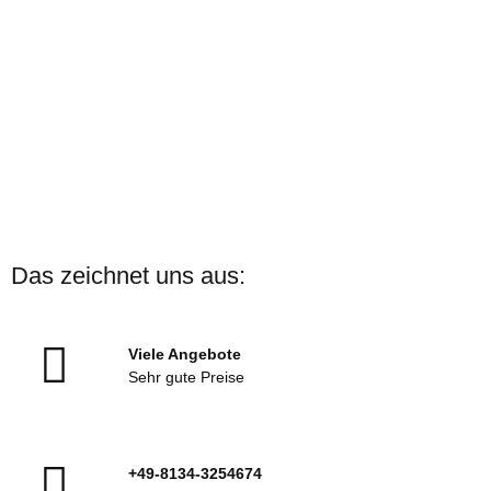
ARENA
ARENA Badekappe Print
Das zeichnet uns aus:
Verschiedene Motive
Sofort verfügbar
Viele Angebote
13,00 €
*
Sehr gute Preise
+49-8134-3254674