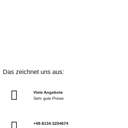
ARENA
ARENA Badekappe Print
Das zeichnet uns aus:
Verschiedene Motive
Sofort verfügbar
Viele Angebote
13,00 €
*
Sehr gute Preise
+49-8134-3254674