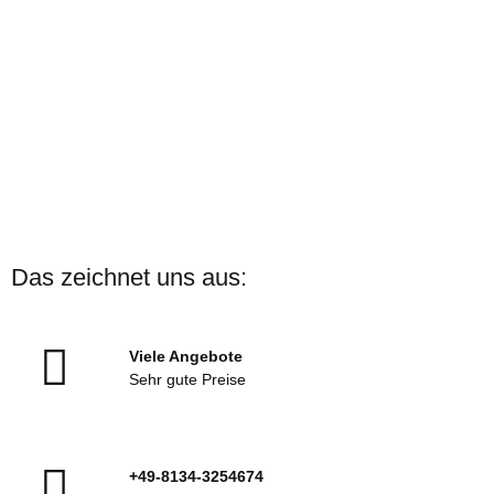
ARENA
ARENA Badekappe Print
Das zeichnet uns aus:
Verschiedene Motive
Sofort verfügbar
Viele Angebote
13,00 €
*
Sehr gute Preise
+49-8134-3254674