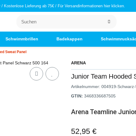
/ Kostenlose Lieferung ab 75€ / Für Versandinformationen hier klicken.
Schwimmbrillen
Badekappen
Schwimmrucksä
ed Sweat Panel
ARENA
Junior Team Hooded 
Artikelnummer:
004919-Schwarz-
GTIN:
3468336687505
Arena Teamline Junio
52,95 €