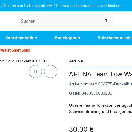
/ Kostenlose Lieferung ab 75€ / Für Versandinformationen hier klicken.
Schwimmbrillen
Badekappen
Schwimmrucksä
aist Short Solid
ARENA
ARENA Team Low Wais
Artikelnummer:
004775-Dunkelbl
GTIN:
3468336633205
Unsere Team-Kollektion verfügt ü
Schwimmtraining und häufiges 
30,00 €