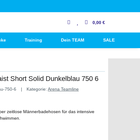
0,00 €
cke
Training
Dein TEAM
SALE
t Short Solid Dunkelblau 750 6
au-750-6
Kategorie:
Arena Teamline
ber zeitlose Männerbadehosen für das intensive
Schwimmen.