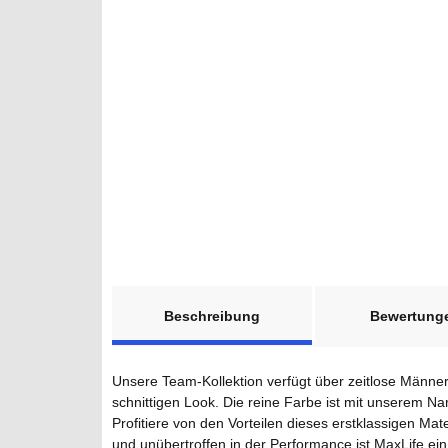
weitere Registerkarten anzeigen
Beschreibung
Bewertung
Unsere Team-Kollektion verfügt über zeitlose Männe
schnittigen Look. Die reine Farbe ist mit unserem Nam
Profitiere von den Vorteilen dieses erstklassigen Ma
und unübertroffen in der Performance ist MaxLife ein