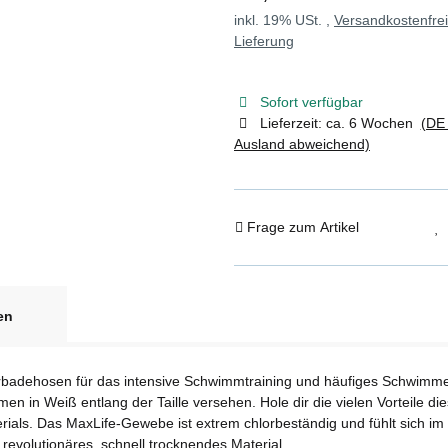
inkl. 19% USt. ,
Versandkostenfre
Lieferung
Sofort verfügbar
Lieferzeit:
ca. 6 Wochen
(DE 
Ausland abweichend)
Frage zum Artikel
en
rbadehosen für das intensive Schwimmtraining und häufiges Schwimmen.
en in Weiß entlang der Taille versehen. Hole dir die vielen Vorteile di
terials. Das MaxLife-Gewebe ist extrem chlorbeständig und fühlt sich i
 revolutionäres, schnell trocknendes Material.