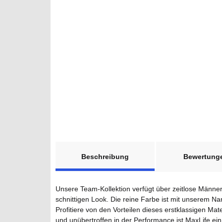
weitere Registerkarten anzeigen
Beschreibung
Bewertung
Unsere Team-Kollektion verfügt über zeitlose Männe
schnittigen Look. Die reine Farbe ist mit unserem Nam
Profitiere von den Vorteilen dieses erstklassigen Ma
und unübertroffen in der Performance ist MaxLife ein