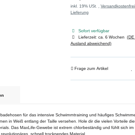
inkl. 19% USt. ,
Versandkostenfre
Lieferung
Sofort verfügbar
Lieferzeit:
ca. 6 Wochen
(DE 
Ausland abweichend)
Frage zum Artikel
en
rbadehosen für das intensive Schwimmtraining und häufiges Schwimmen.
en in Weiß entlang der Taille versehen. Hole dir die vielen Vorteile di
terials. Das MaxLife-Gewebe ist extrem chlorbeständig und fühlt sich i
 revolutionäres, schnell trocknendes Material.