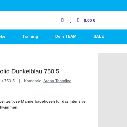
0,00 €
cke
Training
Dein TEAM
SALE
lid Dunkelblau 750 5
au-750-5
Kategorie:
Arena Teamline
ber zeitlose Männerbadehosen für das intensive
Schwimmen.