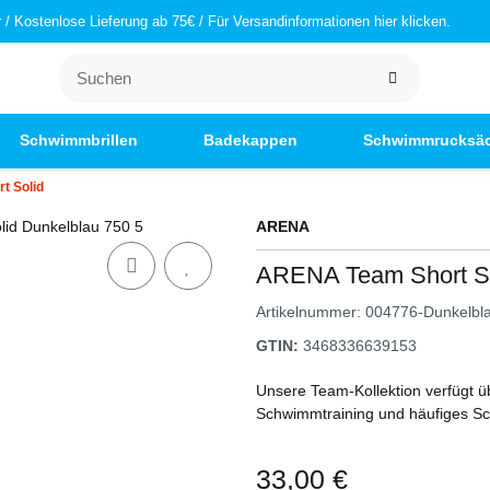
/ Kostenlose Lieferung ab 75€ / Für Versandinformationen hier klicken.
Schwimmbrillen
Badekappen
Schwimmrucksä
t Solid
ARENA
ARENA Team Short So
Artikelnummer:
004776-Dunkelbl
GTIN:
3468336639153
Unsere Team-Kollektion verfügt ü
Schwimmtraining und häufiges 
33,00 €