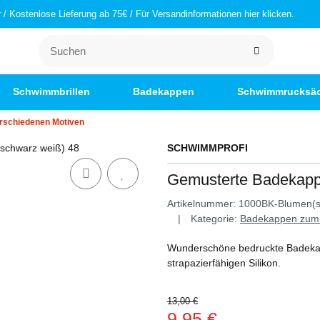
/ Kostenlose Lieferung ab 75€ / Für Versandinformationen hier klicken.
Schwimmbrillen
Badekappen
Schwimmrucksä
rschiedenen Motiven
SCHWIMMPROFI
Gemusterte Badekapp
Artikelnummer:
1000BK-Blumen(s
Kategorie:
Badekappen zum
Wunderschöne bedruckte Badekap
strapazierfähigen Silikon.
13,00 €
9,95 €