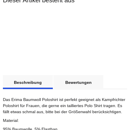
Dieser Artikel besteht aus
ERIMA
weitere Registerkarten anzeigen
1x
Kampfrichter OHNE
Beschreibung
Bewertungen
Druck Poloshirt
Baumwolle Damen 36
Sofort verfügbar
Das Erima Baumwoll Poloshirt ist perfekt geeignet als Kampfrichter
Lieferzeit:
1 - 3 Werktage
(DE
- Ausland abweichend)
Poloshirt für Frauen, die gerne ein tailliertes Polo Shirt tragen. Es
fällt etwas schmal aus, bitte bei der Größenwahl berücksichtigen.
30,00 €
*
Material:
95% Baumwolle, 5% Elasthan