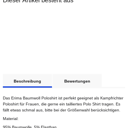
Dieser Artikel besteht aus
ERIMA
weitere Registerkarten anzeigen
1x
Kampfrichter OHNE
Beschreibung
Bewertungen
Druck Poloshirt
Baumwolle Damen 42
Sofort verfügbar
Das Erima Baumwoll Poloshirt ist perfekt geeignet als Kampfrichter
Lieferzeit:
1 - 3 Werktage
(DE
- Ausland abweichend)
Poloshirt für Frauen, die gerne ein tailliertes Polo Shirt tragen. Es
fällt etwas schmal aus, bitte bei der Größenwahl berücksichtigen.
30,00 €
*
Material:
95% Baumwolle, 5% Elasthan