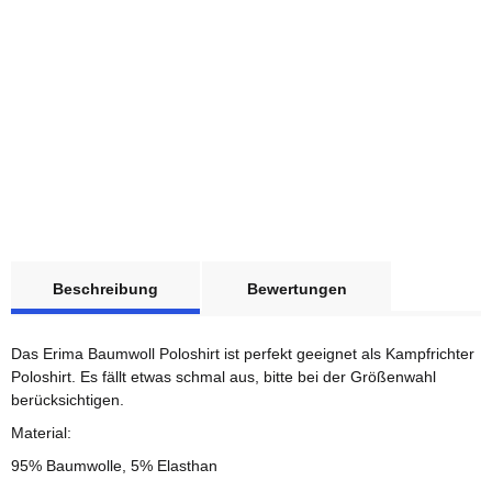
ERIMA
weitere Registerkarten anzeigen
1x
Kampfrichter OHNE
Beschreibung
Bewertungen
Druck Poloshirt
Baumwolle Herren L
Sofort verfügbar
Das Erima Baumwoll Poloshirt ist perfekt geeignet als Kampfrichter
Lieferzeit:
1 - 3 Werktage
(DE
- Ausland abweichend)
Poloshirt. Es fällt etwas schmal aus, bitte bei der Größenwahl
berücksichtigen.
30,00 €
*
Material:
95% Baumwolle, 5% Elasthan