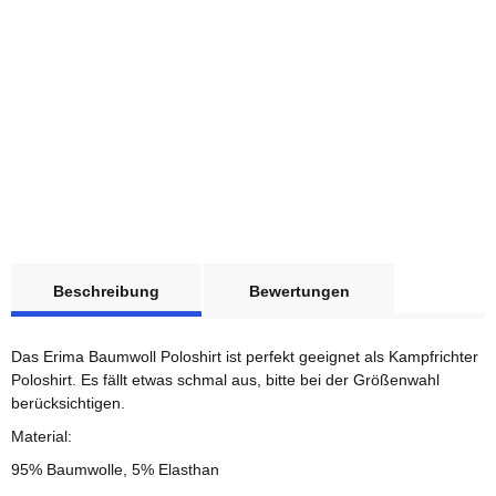
ERIMA
weitere Registerkarten anzeigen
1x
Kampfrichter OHNE
Beschreibung
Bewertungen
Druck Poloshirt
Baumwolle Herren M
Sofort verfügbar
Das Erima Baumwoll Poloshirt ist perfekt geeignet als Kampfrichter
Lieferzeit:
1 - 3 Werktage
(DE
- Ausland abweichend)
Poloshirt. Es fällt etwas schmal aus, bitte bei der Größenwahl
berücksichtigen.
30,00 €
*
Material:
95% Baumwolle, 5% Elasthan