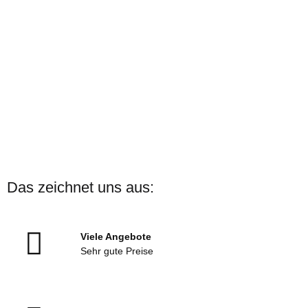
ARENA
ARENA Badekappe Print
Das zeichnet uns aus:
Verschiedene Motive
Sofort verfügbar
Viele Angebote
13,00 €
*
Sehr gute Preise