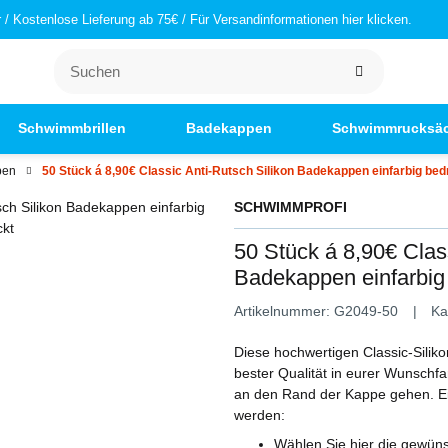
/ Kostenlose Lieferung ab 75€ / Für Versandinformationen hier klicken.
Schwimmbrillen
Badekappen
Schwimmrucksä
pen
50 Stück á 8,90€ Classic Anti-Rutsch Silikon Badekappen einfarbig bed
SCHWIMMPROFI
50 Stück á 8,90€ Clas
Badekappen einfarbig
Artikelnummer:
G2049-50
Ka
Diese hochwertigen Classic-Silik
bester Qualität in eurer Wunschf
an den Rand der Kappe gehen. Ein
werden:
Wählen Sie hier die gewün