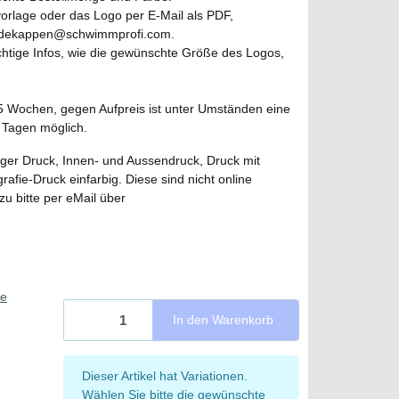
orlage oder das Logo per E-Mail als PDF,
 badekappen@schwimmprofi.com.
ichtige Infos, wie die gewünschte Größe des Logos,
s 5 Wochen, gegen Aufpreis ist unter Umständen eine
5 Tagen möglich.
ger Druck, Innen- und Aussendruck, Druck mit
ie-Druck einfarbig. Diese sind nicht online
azu bitte per eMail über
.
ie
In den Warenkorb
x
Dieser Artikel hat Variationen.
Wählen Sie bitte die gewünschte