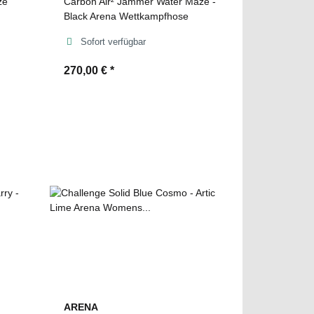
ze
Carbon Air² Jammer Water Maze -
Black Arena Wettkampfhose
Sofort verfügbar
270,00 €
*
ARENA