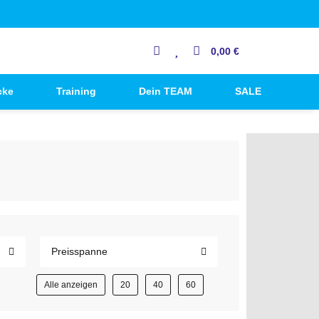
0,00 €
cke
Training
Dein TEAM
SALE
Preisspanne
Alle anzeigen
20
40
60