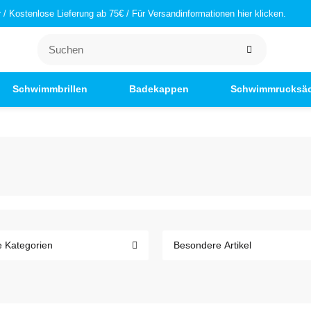
/ Kostenlose Lieferung ab 75€ / Für Versandinformationen hier klicken.
Schwimmbrillen
Badekappen
Schwimmrucksä
e Kategorien
Besondere Artikel