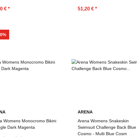
20 €
*
51,20 €
*
50%
NA
ARENA
a Womens Monocromo Bikini
Arena Womens Snakeskin
ngle Dark Magenta
Swimsuit Challenge Back Blue
Cosmo - Multi Blue Cosm