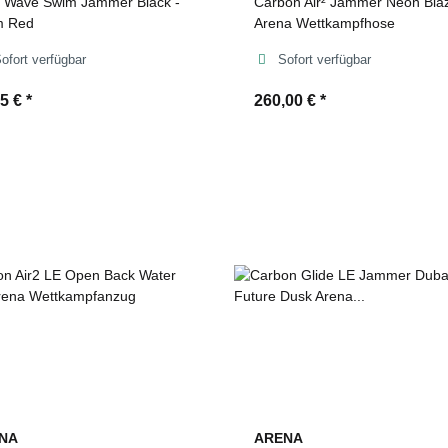
 Wave Swim Jammer Black -
Carbon Air² Jammer Neon Bla
m Red
Arena Wettkampfhose
ofort verfügbar
Sofort verfügbar
95 €
*
260,00 €
*
NA
ARENA