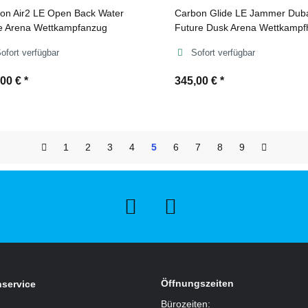
on Air2 LE Open Back Water
Carbon Glide LE Jammer Duba
 Arena Wettkampfanzug
Future Dusk Arena Wettkampf
ofort verfügbar
Sofort verfügbar
,00 €
*
345,00 €
*
1
2
3
4
5
6
7
8
9
Öffnungszeiten
service
Bürozeiten: