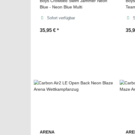
Boys Crowded Swim Jammer Neon
Boys
Blue - Neon Blue Multi
Tea
Sofort verfügbar
S
35,95 €
*
35,
ARENA
ARE