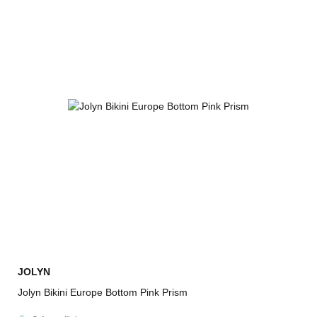
JOLYN
Jolyn Bikini Europe Bottom Pink Prism