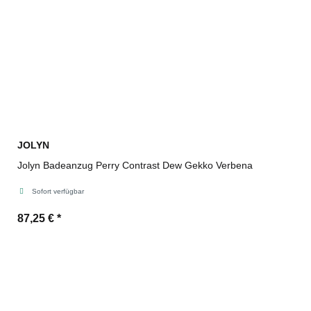
JOLYN
Jolyn Badeanzug Perry Contrast Dew Gekko Verbena
Sofort verfügbar
87,25 €
*