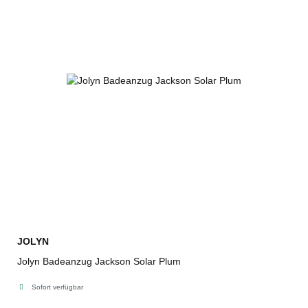
JOLYN
Jolyn Badeanzug Jackson Solar Plum
Sofort verfügbar