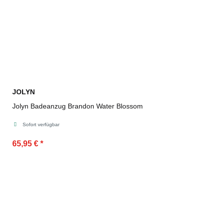
JOLYN
Jolyn Badeanzug Brandon Water Blossom
Sofort verfügbar
65,95 €
*