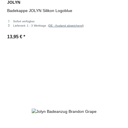
JOLYN
Badekappe JOLYN Silikon Logoblue
Sofort verfügbar
Lieferzeit:
1 - 3 Werktage
(DE - Ausland abweichend)
13,95 €
*