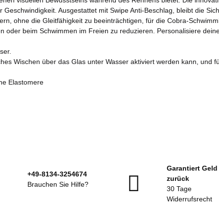
genen visuellen Bewusstseins während des Rennens bietet. Die innovati
eschwindigkeit. Ausgestattet mit Swipe Anti-Beschlag, bleibt die Sich
n, ohne die Gleitfähigkeit zu beeinträchtigen, für die Cobra-Schwimmbr
n oder beim Schwimmen im Freien zu reduzieren. Personalisiere deine
ser.
ches Wischen über das Glas unter Wasser aktiviert werden kann, und fü
he Elastomere
Garantiert Geld
+49-8134-3254674
zurück
Brauchen Sie Hilfe?
30 Tage
Widerrufsrecht