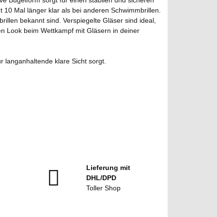
ve Bügelform sorgt für einen stabilen und sicheren
t 10 Mal länger klar als bei anderen Schwimmbrillen.
illen bekannt sind. Verspiegelte Gläser sind ideal,
n Look beim Wettkampf mit Gläsern in deiner
r langanhaltende klare Sicht sorgt.
Lieferung mit
DHL/DPD
Toller Shop