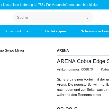
/ Kostenlose Lieferung ab 75€ / Für Versandinformationen hier klicken.
Schwimmbrillen
Badekappen
Schwimmrucksä
ARENA
ARENA Cobra Edge Sw
Artikelnummer:
006870
Kate
Sichere dir einen Vorteil mit de
Arena. Die neueste Schwimmbrille 
nach oben und zur Seite, was dir 
während des Rennens bietet.