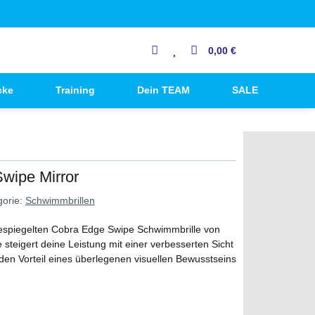
0,00 €
cke
Training
Dein TEAM
SALE
ipe Mirror
gorie:
Schwimmbrillen
r gespiegelten Cobra Edge Swipe Schwimmbrille von
steigert deine Leistung mit einer verbesserten Sicht
den Vorteil eines überlegenen visuellen Bewusstseins