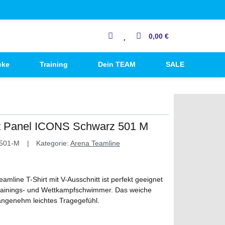
0,00 €
cke
Training
Dein TEAM
SALE
t Panel ICONS Schwarz 501 M
-501-M
Kategorie:
Arena Teamline
amline T-Shirt mit V-Ausschnitt ist perfekt geeignet
 Trainings- und Wettkampfschwimmer. Das weiche
 angenehm leichtes Tragegefühl.