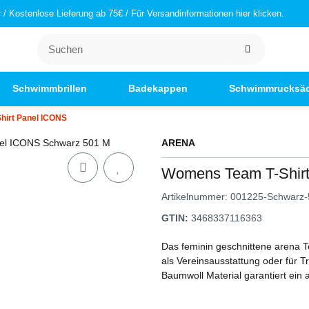
/ Kostenlose Lieferung ab 75€ / Für Versandinformationen hier klicken.
Schwimmbrillen
Badekappen
Schwimmrucksä
hirt Panel ICONS
ARENA
Womens Team T-Shir
Artikelnummer:
001225-Schwarz
GTIN:
3468337116363
Das feminin geschnittene arena Te
als Vereinsausstattung oder für
Baumwoll Material garantiert ein