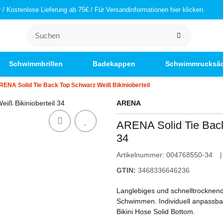
/ Kostenlose Lieferung ab 75€ / Für Versandinformationen hier klicken.
Schwimmbrillen
Badekappen
Schwimmrucksä
RENA Solid Tie Back Top Schwarz Weiß Bikinioberteil
ARENA
ARENA Solid Tie Back
34
Artikelnummer:
004768550-34
GTIN:
3468336646236
Langlebiges und schnelltrocknende
Schwimmen. Individuell anpassba
Bikini Hose Solid Bottom.