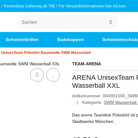
/ Kostenlose Lieferung ab 75€ / Für Versandinformationen hier klicken.
Schwimmbrillen
Badekappen
Schwimmrucksä
UnisexTeam Poloshirt Baumwolle SWM Wasserball
TEAM-ARENA
ARENA UnisexTeam P
Wasserball XXL
Artikelnummer:
004901500_SW
Kategorie:
SWM Wasserball 
Das arena Teamline Poloshirt ist 
Stadtwerke München.