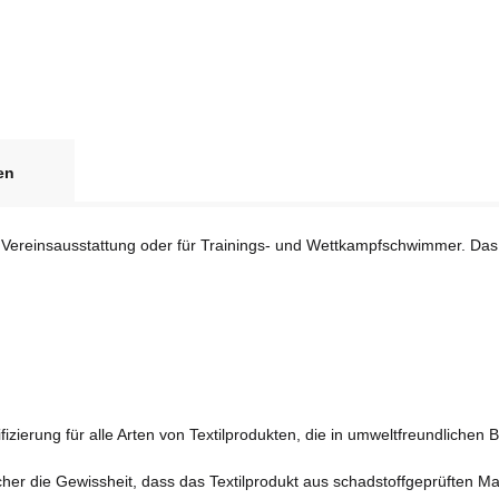
ARENA
1x
Unisex Team Poloshirt
en
Baumwolle Schwarz 500
XXL
Momentan nicht
s Vereinsausstattung oder für Trainings- und Wettkampfschwimmer. Das 
verfügbar
Artikel zurzeit
vergriffen
fizierung für alle Arten von Textilprodukten, die in umweltfreundlichen 
er die Gewissheit, dass das Textilprodukt aus schadstoffgeprüften Mater