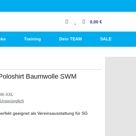
0,00 €
cke
Training
Dein TEAM
SALE
oloshirt Baumwolle SWM
MW-XXL
Ursprünglich
perfekt geeignet als Vereinsausstattung für SG