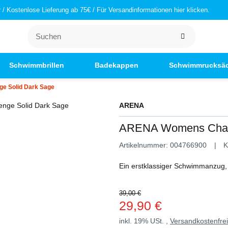
/ Kostenlose Lieferung ab 75€ / Für Versandinformationen hier klicken.
Schwimmbrillen
Badekappen
Schwimmrucksä
e Solid Dark Sage
ARENA
ARENA Womens Chall
Artikelnummer:
004766900
K
Ein erstklassiger Schwimmanzug, d
39,00 €
29,90 €
inkl. 19% USt. ,
Versandkostenfre