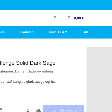
0,00 €
cke
Training
Dein TEAM
SALE
enge Solid Dark Sage
ategorie:
Damen Badebekleidung
er auf Langlebigkeit ausgelegt ist.
ie
Stk
In den Warenkorb