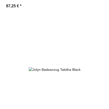
87,25 €
*