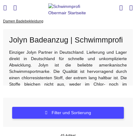
Damen Badebekleidung
Jolyn Badeanzug | Schwimmprofi
Einziger Jolyn Partner in Deutschland. Lieferung und Lager
direkt in Deutschland für schnelle und unkomplizierte
Abwicklung. Jolyn ist die beliebte amerikanische
Schwimmsportmarke. Die Qualität ist hervorragend durch
einen chlorresistenten Stoff, der extrem lang haltbar ist. Die
Stoffe bleichen nicht aus, weder im Chlor- noch im
Salzwasser. Ob Brandon, Jackson, Gavin, Julian oder Murray
und Perry - wir lagern alle, auch die beliebte Tops Tomcat,
Noemi und Triangle mit passenden Unterteilen.
Weitere
Infos und Größentabellen
Filter und Sortierung
45 Artikel