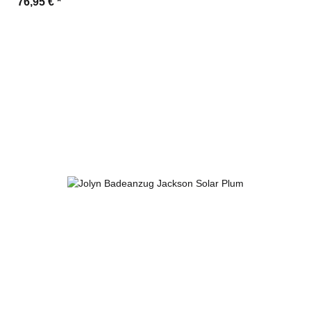
76,95 €
*