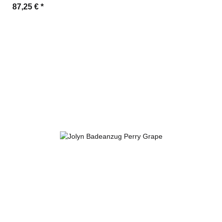
87,25 €
*