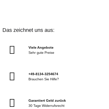
ARENA
ARENA Badekappe Print
Das zeichnet uns aus:
Verschiedene Motive
Sofort verfügbar
Viele Angebote
13,00 €
*
Sehr gute Preise
+49-8134-3254674
Brauchen Sie Hilfe?
Garantiert Geld zurück
30 Tage Widerrufsrecht