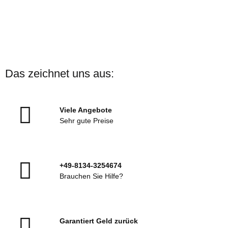
ARENA
ARENA Badekappe Print
Das zeichnet uns aus:
Verschiedene Motive
Sofort verfügbar
Viele Angebote
13,00 €
*
Sehr gute Preise
+49-8134-3254674
Brauchen Sie Hilfe?
Garantiert Geld zurück