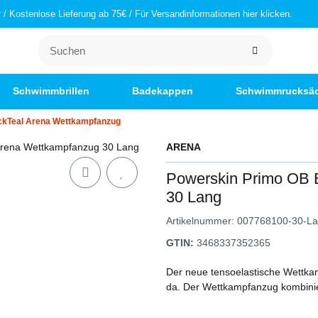
/ Kostenlose Lieferung ab 75€ / Für Versandinformationen hier klicken.
Schwimmbrillen
Badekappen
Schwimmrucksä
ckTeal Arena Wettkampfanzug
ARENA
Powerskin Primo OB 
30 Lang
Artikelnummer:
007768100-30-L
GTIN:
3468337352365
Der neue tensoelastische Wettka
da. Der Wettkampfanzug kombinier