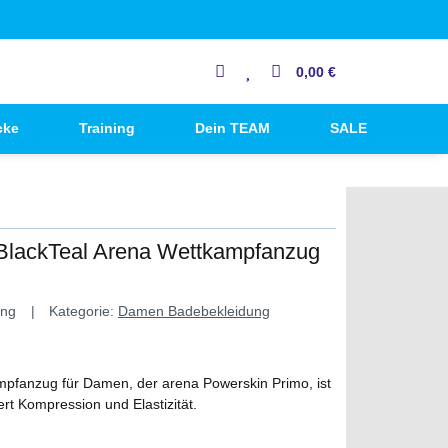
0,00 €
cke
Training
Dein TEAM
SALE
BlackTeal Arena Wettkampfanzug
ang
Kategorie:
Damen Badebekleidung
mpfanzug für Damen, der arena Powerskin Primo, ist
t Kompression und Elastizität.