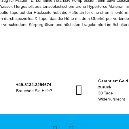
nzug für Frauen. Er kombiniert stärkste Kompression, ultimative Elast
sser. Hergestellt aus tensoelastischem arena Hyperforce Material mit
te Tape auf der Rückseite hebt die Hüfte an für eine stromlinienförmi
 durch spezielles X-Tape, das die Hüfte mit dem Oberkörper verbindet.
 für verschiedene Körpergrößen und höchsten Tragekomfort im Schulter
Garantiert Geld
+49-8134-3254674
zurück
Brauchen Sie Hilfe?
30 Tage
Widerrufsrecht