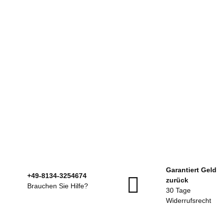
ARENA
ARENA Badekappe Print
Verschiedene Motive
Sofort verfügbar
Garantiert Geld
+49-8134-3254674
zurück
13,00 €
*
Brauchen Sie Hilfe?
30 Tage
Widerrufsrecht