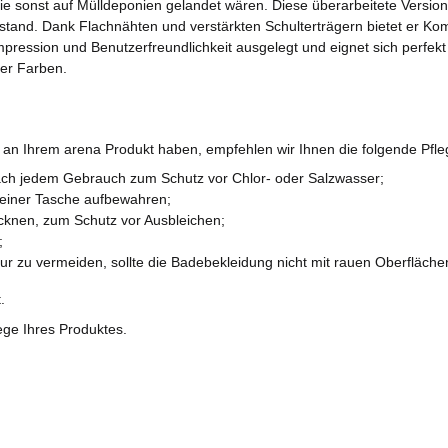
e sonst auf Mülldeponien gelandet wären. Diese überarbeitete Version d
and. Dank Flachnähten und verstärkten Schulterträgern bietet er Kom
mpression und Benutzerfreundlichkeit ausgelegt und eignet sich perfek
ner Farben.
e an Ihrem arena Produkt haben, empfehlen wir Ihnen die folgende Pfl
ch jedem Gebrauch zum Schutz vor Chlor- oder Salzwasser;
n einer Tasche aufbewahren;
ocknen, zum Schutz vor Ausbleichen;
;
ruktur zu vermeiden, sollte die Badebekleidung nicht mit rauen Oberfläc
.
lege Ihres Produktes.