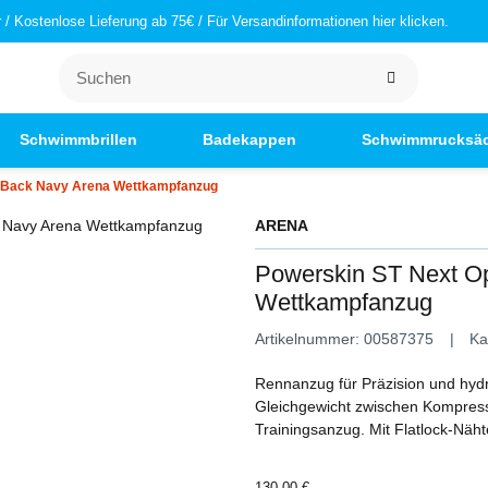
/ Kostenlose Lieferung ab 75€ / Für Versandinformationen hier klicken.
Schwimmbrillen
Badekappen
Schwimmrucksä
 Back Navy Arena Wettkampfanzug
ARENA
Powerskin ST Next O
Wettkampfanzug
Artikelnummer:
00587375
Ka
Rennanzug für Präzision und hyd
Gleichgewicht zwischen Kompression
Trainingsanzug. Mit Flatlock-Näh
130,00 €