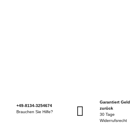
ARENA
ARENA Badekappe Print
Verschiedene Motive
Sofort verfügbar
Garantiert Geld
+49-8134-3254674
zurück
13,00 €
*
Brauchen Sie Hilfe?
30 Tage
Widerrufsrecht