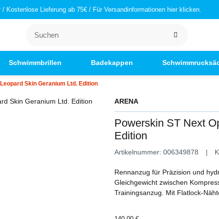
/ Kostenlose Lieferung ab 75€ / Für Versandinformationen hier klicken.
Schwimmbrillen
Badekappen
Schwimmrucksä
Leopard Skin Geranium Ltd. Edition
ARENA
Powerskin ST Next Op
Edition
Artikelnummer:
006349878
K
Rennanzug für Präzision und hyd
Gleichgewicht zwischen Kompression
Trainingsanzug. Mit Flatlock-Näh
140,00 €