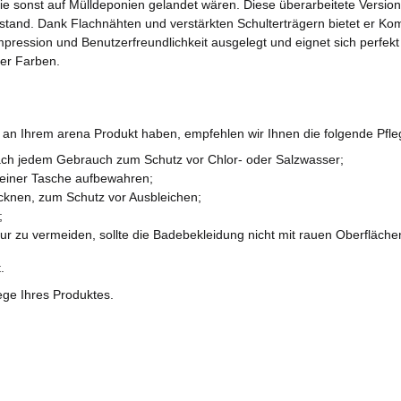
e sonst auf Mülldeponien gelandet wären. Diese überarbeitete Version d
and. Dank Flachnähten und verstärkten Schulterträgern bietet er Kom
mpression und Benutzerfreundlichkeit ausgelegt und eignet sich perfek
ner Farben.
e an Ihrem arena Produkt haben, empfehlen wir Ihnen die folgende Pfl
ch jedem Gebrauch zum Schutz vor Chlor- oder Salzwasser;
n einer Tasche aufbewahren;
ocknen, zum Schutz vor Ausbleichen;
;
ruktur zu vermeiden, sollte die Badebekleidung nicht mit rauen Oberfläc
.
lege Ihres Produktes.