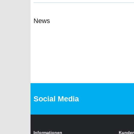
News
06.11.2025
Brauche ich Kurz- oder Langflossen?
Flossen sind ein idealer Begleiter zum Schwimmen für 
Weiter
Social Media
Informationen
Kunden