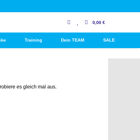
0,00 €
cke
Training
Dein TEAM
SALE
robiere es gleich mal aus.