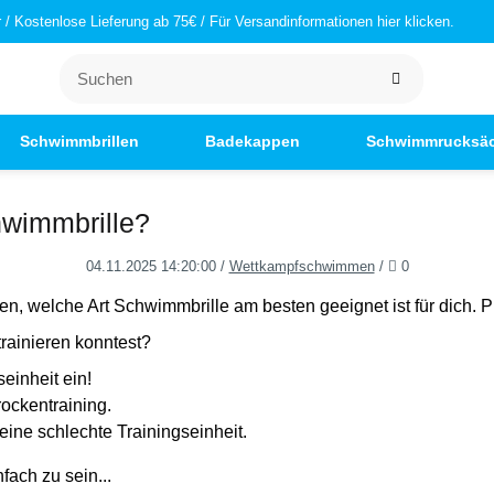
/ Kostenlose Lieferung ab 75€ / Für Versandinformationen hier klicken.
Schwimmbrillen
Badekappen
Schwimmrucksä
hwimmbrille?
Kommentare
04.11.2025 14:20:00
/
Wettkampfschwimmen
/
0
n, welche Art Schwimmbrille am besten geeignet ist für dich. P
trainieren konntest?
einheit ein!
rockentraining.
eine schlechte Trainingseinheit.
fach zu sein...