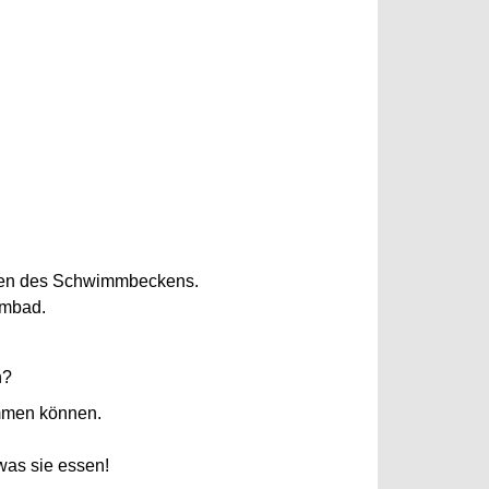
Boden des Schwimmbeckens.
mmbad.
n?
immen können.
was sie essen!