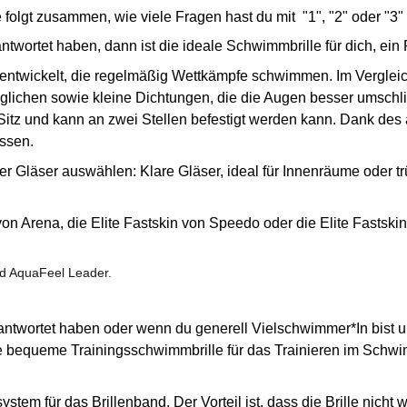
folgt zusammen, wie viele Fragen hast du mit "1", "2" oder "3"
antwortet haben, dann ist die ideale Schwimmbrille für dich, ei
entwickelt, die regelmäßig Wettkämpfe schwimmen. Im Verglei
möglichen sowie kleine Dichtungen, die die Augen besser umsch
 Sitz und kann an zwei Stellen befestigt werden kann. Dank de
assen.
r Gläser auswählen: Klare Gläser, ideal für Innenräume oder tr
von Arena, die Elite Fastskin von Speedo oder die Elite Fastski
und AquaFeel Leader.
eantwortet haben oder wenn du generell Vielschwimmer*In bist u
e bequeme Trainingsschwimmbrille für das Trainieren im Schwi
lsystem für das Brillenband. Der Vorteil ist, dass die Brille n