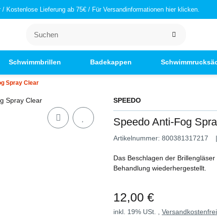
/ Kostenlose Lieferung ab 75€ / Für Versandinformationen hier klicken.
Schwimmbrillen
Badekappen
Schwimmrucksä
og Spray Clear
SPEEDO
Speedo Anti-Fog Spra
Artikelnummer:
800381317217
Das Beschlagen der Brillengläser 
Behandlung wiederhergestellt.
12,00 €
inkl. 19% USt. ,
Versandkostenfre