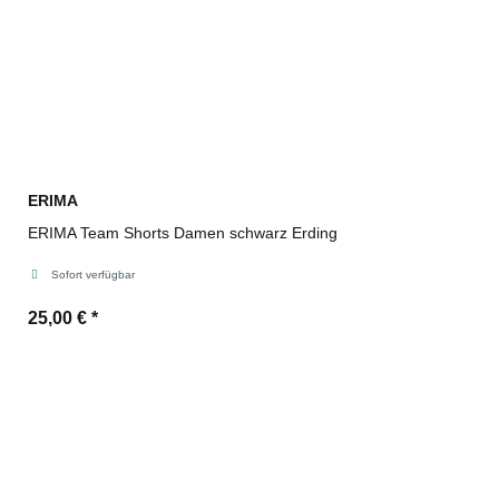
ERIMA
ERIMA Team Shorts Damen schwarz Erding
Sofort verfügbar
25,00 €
*