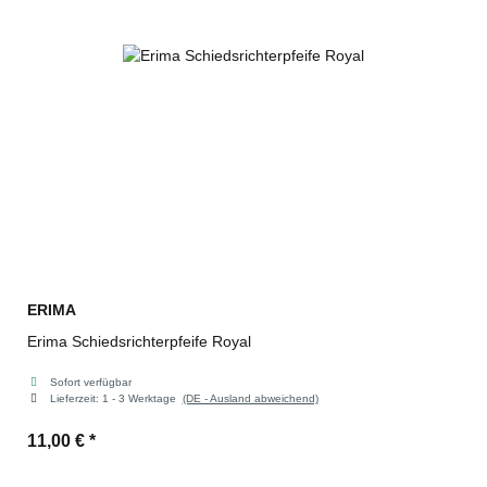
ERIMA
Erima Schiedsrichterpfeife Royal
Sofort verfügbar
Lieferzeit:
1 - 3 Werktage
(DE - Ausland abweichend)
11,00 €
*