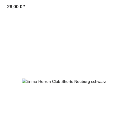
28,00 €
*