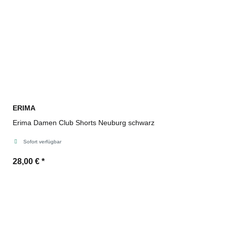
ERIMA
Erima Damen Club Shorts Neuburg schwarz
Sofort verfügbar
28,00 €
*