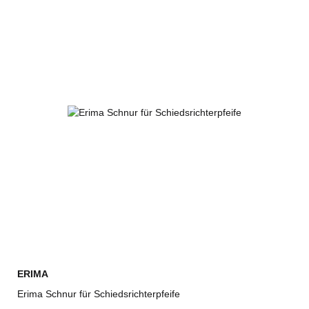
ERIMA
Erima Schnur für Schiedsrichterpfeife