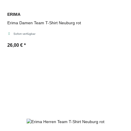
ERIMA
Erima Damen Team T-Shirt Neuburg rot
Sofort verfügbar
26,00 €
*