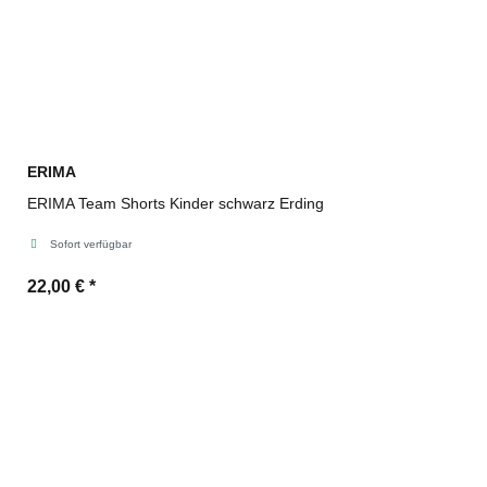
ERIMA
ERIMA Team Shorts Kinder schwarz Erding
Sofort verfügbar
22,00 €
*