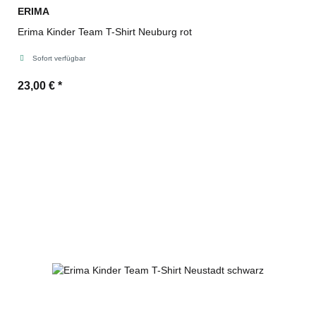
ERIMA
Erima Kinder Team T-Shirt Neuburg rot
Sofort verfügbar
23,00 €
*