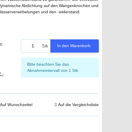
adynamische Abdichtung auf den Wangenknochen und
 Wasserverwirbelungen und den -widerstand.
ie
Stk
In den Warenkorb
x
Bitte beachten Sie das
Abnahmeintervall von 1 Stk.
 -
Auf Wunschzettel
Auf die Vergleichsliste