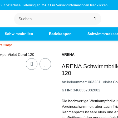
/ Kostenlose Lieferung ab 75€ / Für Versandinformationen hier klicken.
Schwimmbrillen
Badekappen
Schwimmrucksä
re Swipe
ARENA
ARENA Schwimmbrille
120
Artikelnummer:
003251_Violet Co
GTIN:
3468337082002
Die hochwertige Wettkampfbrille ist
Vereinsschwimmer, aber auch Tri
Rahmenprofil ist sehr klein und e
im Wettkampf den geringstmöglich