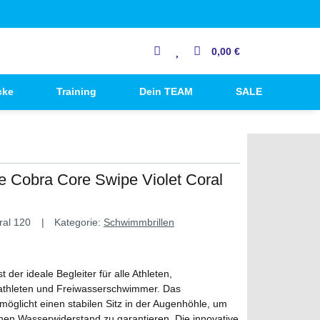
0,00 €
cke
Training
Dein TEAM
SALE
 Cobra Core Swipe Violet Coral
ral 120
Kategorie:
Schwimmbrillen
 der ideale Begleiter für alle Athleten,
athleten und Freiwasserschwimmer. Das
rmöglicht einen stabilen Sitz in der Augenhöhle, um
en Wasserwiderstand zu garantieren. Die innovative