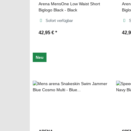
Arena MensOne Low Waist Short
Aren
Biglogo Black - Black
Bigl
Sofort verfügbar
S
42,95 €
*
42,
Neu