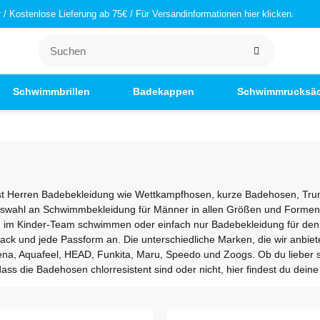
/ Kostenlose Lieferung ab 75€ / Für Versandinformationen hier klicken.
Schwimmbrillen
Badekappen
Schwimmrucksä
Herren Badebekleidung wie Wettkampfhosen, kurze Badehosen, Trun
e Auswahl an Schwimmbekleidung für Männer in allen Größen und Formen
im Kinder-Team schwimmen oder einfach nur Badebekleidung für den P
k und jede Passform an. Die unterschiedliche Marken, die wir anbie
ena, Aquafeel, HEAD, Funkita, Maru, Speedo und Zoogs. Ob du liebe
dass die Badehosen chlorresistent sind oder nicht, hier findest du de