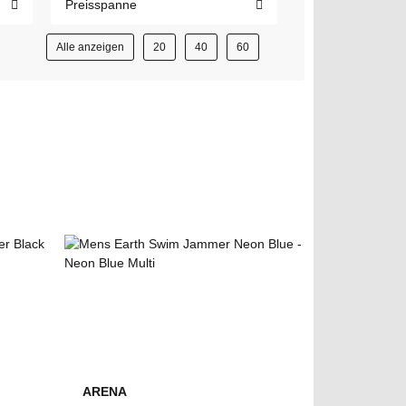
Preisspanne
Alle anzeigen
20
40
60
ARENA