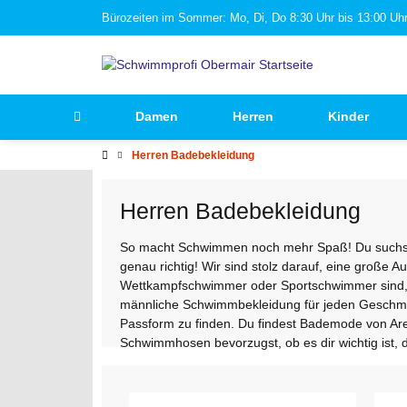
Bürozeiten im Sommer: Mo, Di, Do 8:30 Uhr bis 13:00 Uhr 
Damen
Herren
Kinder
Herren Badebekleidung
Herren Badebekleidung
So macht Schwimmen noch mehr Spaß! Du suchst 
genau richtig! Wir sind stolz darauf, eine groß
Wettkampfschwimmer oder Sportschwimmer sind, 
männliche Schwimmbekleidung für jeden Geschmac
Passform zu finden. Du findest Bademode von Ar
Schwimmhosen bevorzugst, ob es dir wichtig ist, 