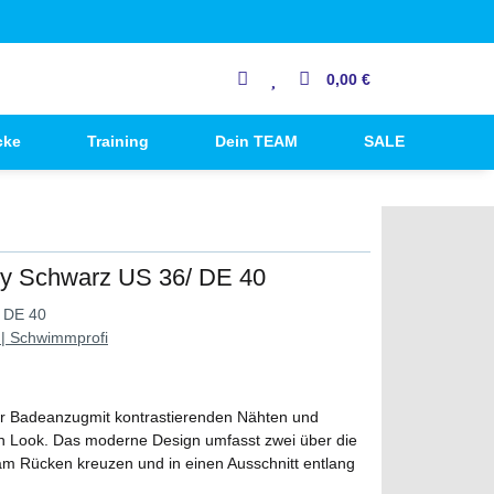
0,00 €
cke
Training
Dein TEAM
SALE
ry Schwarz US 36/ DE 40
 DE 40
| Schwimmprofi
arer Badeanzugmit kontrastierenden Nähten und
en Look. Das moderne Design umfasst zwei über die
 am Rücken kreuzen und in einen Ausschnitt entlang