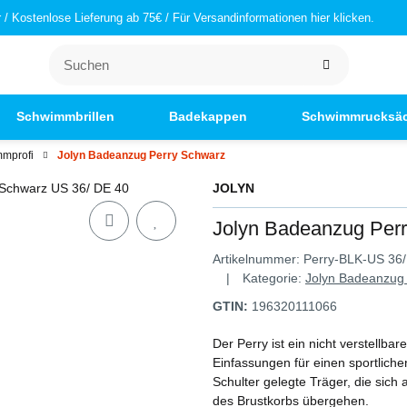
/ Kostenlose Lieferung ab 75€ / Für Versandinformationen hier klicken.
Schwimmbrillen
Badekappen
Schwimmrucksä
mmprofi
Jolyn Badeanzug Perry Schwarz
JOLYN
Jolyn Badeanzug Per
Artikelnummer:
Perry-BLK-US 36/
Kategorie:
Jolyn Badeanzug 
GTIN:
196320111066
Der Perry ist ein nicht verstellb
Einfassungen für einen sportlich
Schulter gelegte Träger, die sich
des Brustkorbs übergehen.