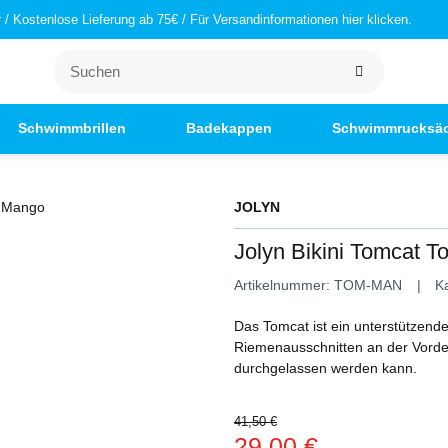
/ Kostenlose Lieferung ab 75€ / Für Versandinformationen hier klicken.
Schwimmbrillen
Badekappen
Schwimmrucksä
JOLYN
Jolyn Bikini Tomcat 
Artikelnummer:
TOM-MAN
K
Das Tomcat ist ein unterstützende
Riemenausschnitten an der Vorde
durchgelassen werden kann.
41,50 €
29,00 €