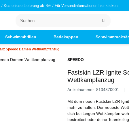
/ Kostenlose Lieferung ab 75€ / Für Versandinformationen hier klicken.
Schwimmbrillen
Badekappen
Schwimmrucksä
hwarz Speedo Damen Wettkampfanzug
SPEEDO
Fastskin LZR Ignite
Wettkampfanzug
Artikelnummer:
8134370001
Mit dem neuen Fastskin LZR Igni
mehr zu halten. Der neueste Wett
dich bei langen Wettkämpfen wohl
bestreitest oder deine Teamkolleg